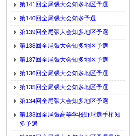
連盟より
大会別
地区予選大会
その他大会
大会記録
軟式
審判部
サイトマップ
トップページ