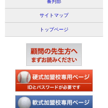
〒460-0008
名古屋市中区栄1-3-3
（朝日会館2階）
TEL：052-212-1625
FAX：052-203-8228
Copyright © Aichi High School Baseball Federation
All rights reserved.