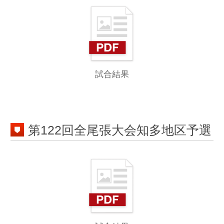
試合結果
第121回全尾張大会知多地区予選
全試合結果
tag
５月７日
Ｃブロック決定戦結果